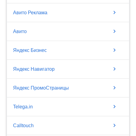
chevron_right
Авито Реклама
chevron_right
Авито
chevron_right
Яндекс Бизнес
chevron_right
Яндекс Навигатор
chevron_right
Яндекс ПромоСтраницы
chevron_right
Telega.in
chevron_right
Calltouch