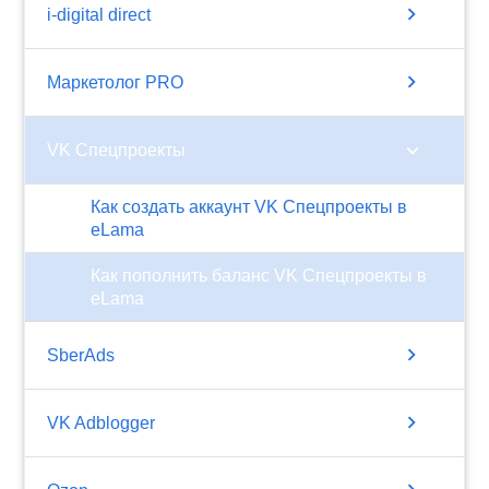
chevron_right
i-digital direct
chevron_right
Маркетолог PRO
chevron_right
VK Спецпроекты
Как создать аккаунт VK Спецпроекты в
eLama
Как пополнить баланс VK Спецпроекты в
eLama
chevron_right
SberAds
chevron_right
VK Adblogger