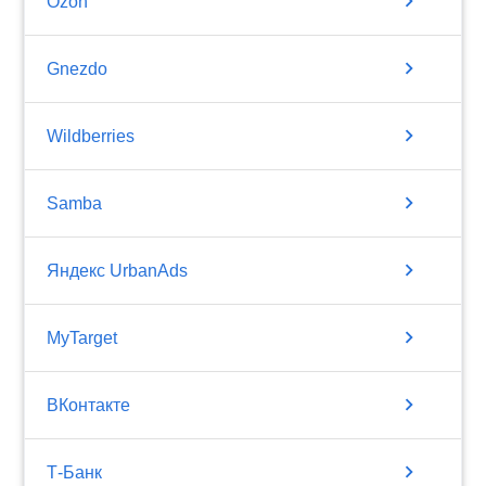
chevron_right
Ozon
chevron_right
Gnezdo
chevron_right
Wildberries
chevron_right
Samba
chevron_right
Яндекс UrbanAds
chevron_right
MyTarget
chevron_right
ВКонтакте
chevron_right
Т-Банк