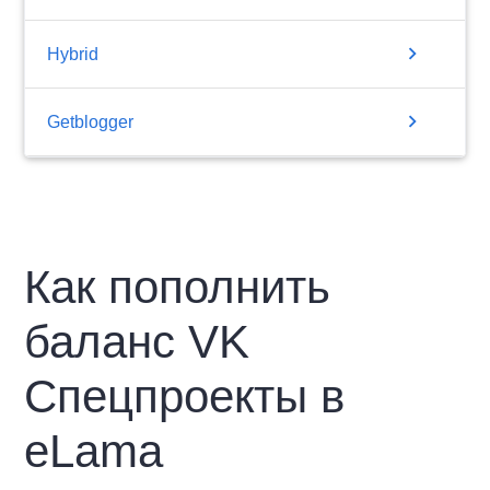
chevron_right
Hybrid
chevron_right
Getblogger
Как пополнить
баланс VK
Спецпроекты в
eLama