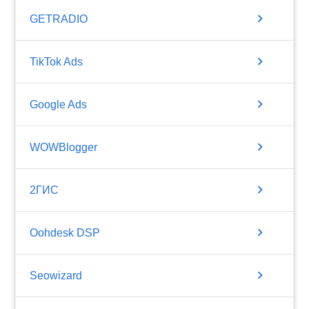
chevron_right
GETRADIO
chevron_right
TikTok Ads
chevron_right
Google Ads
chevron_right
WOWBlogger
chevron_right
2ГИС
chevron_right
Oohdesk DSP
chevron_right
Seowizard