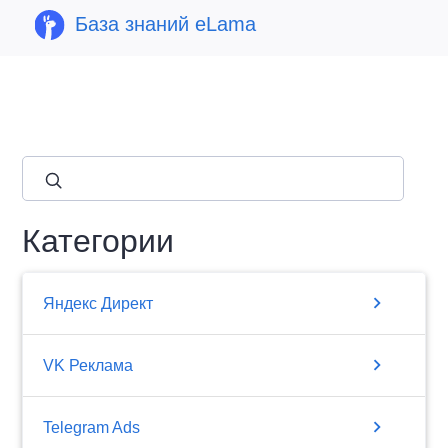
База знаний eLama
close
Категории
chevron_right
Яндекс Директ
chevron_right
VK Реклама
chevron_right
Telegram Ads